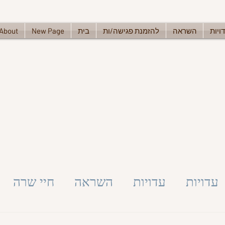
ויות
השראה
להזמנת פגישה/ות
בית
New Page
About
עדויות
עדויות
השראה
חיי שרה