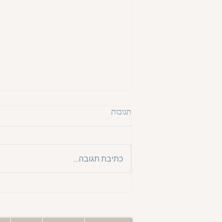
תגובות
כתיבת תגובה...
שרה, יש לך מתנה! את מאד
מדוייקת. את הזכרתי לי מי אני
באמת.